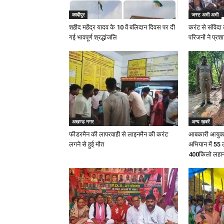
कादीपुर
जस्ट अभी अभी
शहीद महेंद्र यादव के 10 वें बलिदान दिवस पर दी
करंट से संविदा 
गई भावपूर्ण श्रद्धांजलि
परिजनों ने प्रश
अखण्ड नगर
अन्य ख़बरें
फीडरमैन की लापरवाही से लाइनमैन की करंट
आबकारी आयुक्त 
लगने से हुई मौत
अभियान में 55
400किलो लहान 