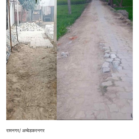
रामनगर/ अम्बेडकरनगर