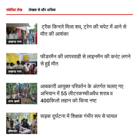
संबंधित लेख
लेखक से और अधिक
ट्रैक किनारे मिला शव, ट्रेन की चपेट में आने से
मौत की आशंका
अखण्ड नगर
फीडरमैन की लापरवाही से लाइनमैन की करंट लगने
से हुई मौत
अखण्ड नगर
आबकारी आयुक्त परिवर्तन के अंतर्गत चलाए गए
अभियान में 55 लीटरकच्चीअवैध शराब व
400किलो लहान को किया नष्ट
अन्य ख़बरें
सड़क दुर्घटना में शिक्षक गंभीर रूप से घायल
एक्सिडेंट