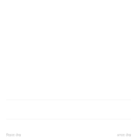
पिछला लेख
अगला लेख