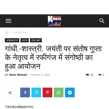
होम
अम्बेडकरनगर
अम्बेडकरनगर
कटका
ताज़ा ख़बरें
गांधी.-शास्त्री. जयंती पर संतोष गुप्ता
के नेतृत्व में रफीगंज में संगोष्ठी का
हुआ आयोजन
द्वारा
Esrar Ahmad
-
October 2, 2025
22
0
*कटका/अंबेडकरनगर: