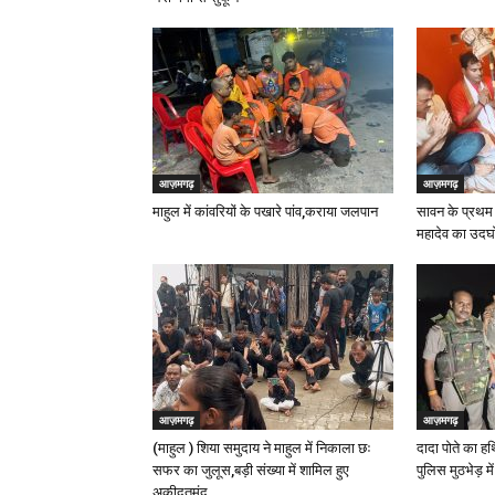
आज़मगढ़
आज़मगढ़
माहुल में कांवरियों के पखारे पांव,कराया जलपान
सावन के प्रथम 
महादेव का उदघ
आज़मगढ़
आज़मगढ़
(माहुल ) शिया समुदाय ने माहुल में निकाला छः
दादा पोते का ह
सफर का जुलूस,बड़ी संख्या में शामिल हुए
पुलिस मुठभेड़ मे
अकीदतमंद