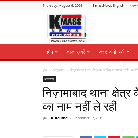
Thursday, August 6, 2026
KmassNews English
संपर्क 
KmassNews
होम
ताज़ा ख़बरें
जस्ट अभी अभी
होम
आज़मगढ़
निज़ामाबाद थाना क्षेत्र के फरिहा बाजार में चोरी रुकने
आज़मगढ़
निज़ामाबाद थाना क्षेत्र
का नाम नहीं ले रही
द्वारा
L.k. Kaushal
-
December 17, 2019