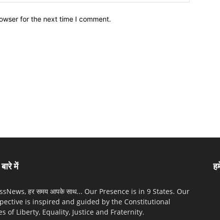
owser for the next time I comment.
बारे में
हम
sNews, हर समय आपके साथ... Our Presence is in 9 States. Our
pective is inspired and guided by the Constitutional
es of Liberty, Equality, Justice and Fraternity.