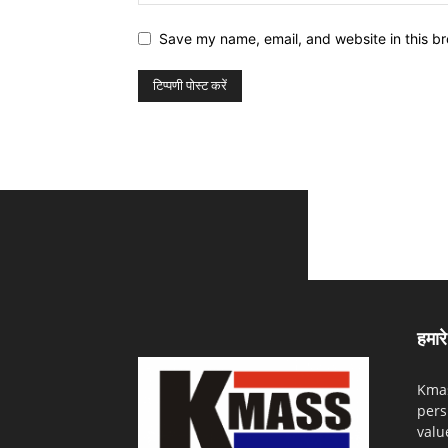
Save my name, email, and website in this br
हमारे 
Kmas
pers
valu