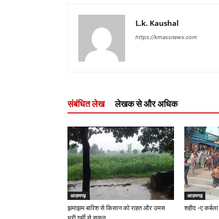
L.k. Kaushal
https://kmassnews.com
संबंधित लेख
लेखक से और अधिक
आज़मगढ़
आज़मगढ़
झमाझम बारिश से किसान को राहत और उमस
शहीद -ए कर्बला 
भरी गर्मी से सुकून