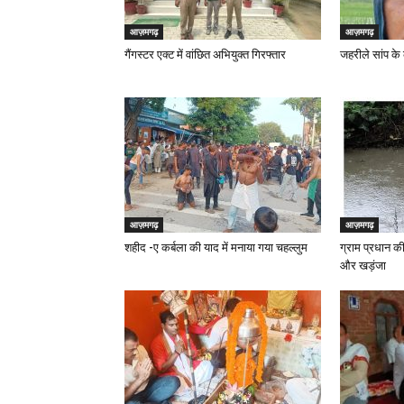
आज़मगढ़
आज़मगढ़
गैंगस्टर एक्ट में वांछित अभियुक्त गिरफ्तार
जहरीले सांप के
आज़मगढ़
आज़मगढ़
शहीद -ए कर्बला की याद में मनाया गया चहल्लुम
ग्राम प्रधान की
और खड़ंजा