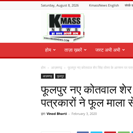
Saturday, August 8, 2026
KmassNews English
संपर्क क
KmassNews
होम
ताज़ा ख़बरें
जस्ट अभी अभी
होम
आज़मगढ़
फूलपुर नए कोतवाल शेर सिंह तोमर के आगमन पर पत्रक
आज़मगढ़
फूलपुर
फूलपुर नए कोतवाल शेर
पत्रकारों ने फूल माला
द्वारा
Vinod Bharti
-
February 3, 2020