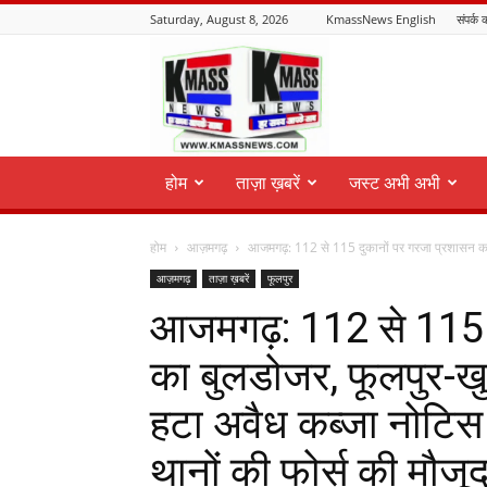
Saturday, August 8, 2026
KmassNews English
संपर्क क
KmassNews
होम
ताज़ा ख़बरें
जस्ट अभी अभी
होम
आज़मगढ़
आजमगढ़: 112 से 115 दुकानों पर गरजा प्रशासन का
आज़मगढ़
ताज़ा ख़बरें
फूलपुर
आजमगढ़: 112 से 115 
का बुलडोजर, फूलपुर-ख
हटा अवैध कब्जा नोटिस
थानों की फोर्स की मौजूद