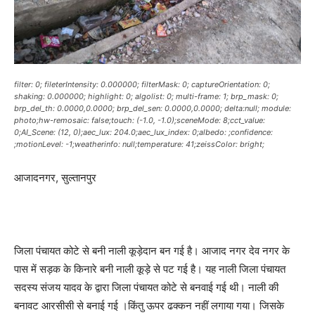
filter: 0; fileterIntensity: 0.000000; filterMask: 0; captureOrientation: 0;
shaking: 0.000000; highlight: 0; algolist: 0; multi-frame: 1; brp_mask: 0;
brp_del_th: 0.0000,0.0000; brp_del_sen: 0.0000,0.0000; delta:null; module:
photo;hw-remosaic: false;touch: (-1.0, -1.0);sceneMode: 8;cct_value:
0;AI_Scene: (12, 0);aec_lux: 204.0;aec_lux_index: 0;albedo: ;confidence:
;motionLevel: -1;weatherinfo: null;temperature: 41;zeissColor: bright;
आजादनगर, सुल्तानपुर
जिला पंचायत कोटे से बनी नाली कूड़ेदान बन गई है। आजाद नगर देव नगर के
पास में सड़क के किनारे बनी नाली कूड़े से पट गई है। यह नाली जिला पंचायत
सदस्य संजय यादव के द्वारा जिला पंचायत कोटे से बनवाई गई थी। नाली की
बनावट आरसीसी से बनाई गई ।किंतु ऊपर ढक्कन नहीं लगाया गया। जिसके