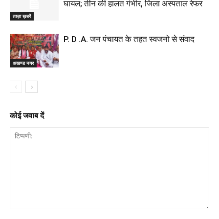
घायल; तीन की हालत गंभीर, जिला अस्पताल रेफर
ताज़ा ख़बरें
P. D .A. जन पंचायत के तहत स्वजनो से संवाद
अखण्ड नगर
कोई जवाब दें