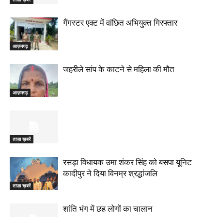
गैंगस्टर एक्ट में वांछित अभियुक्त गिरफ्तार
आज़मगढ़
जहरीले सांप के काटने से महिला की मौत
आज़मगढ़
ताज़ा ख़बरें
रसड़ा विधायक उमा शंकर सिंह को बसपा यूनिट
कादीपुर ने दिया विनम्र श्रद्धांजलि
ताज़ा ख़बरें
शांति भंग में छह लोगों का चालान