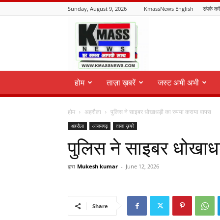
Sunday, August 9, 2026
KmassNews English
संपर्क करे
KmassNews
होम
ताज़ा ख़बरें
जस्ट अभी अभी
होम
अहरौला
पुलिस ने साइबर धोखाधड़ी का रुपया कराया वापस
अहरौला
आज़मगढ़
ताज़ा ख़बरें
पुलिस ने साइबर धोखाध
द्वारा
Mukesh kumar
-
June 12, 2026
Share