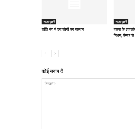
ताज़ा ख़बरें
ताज़ा ख़बरें
शांति भंग में छह लोगों का चालान
बसपा के इकलौत
निधन, कैंसर से 
कोई जवाब दें