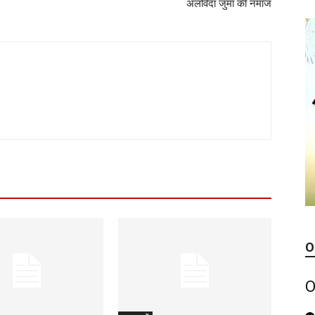
अलविदा जुमा की नमाज
O
O