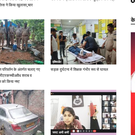
ुलिस ने किया खुलासा,चार
क
एक्सिडेंट
परिवर्तन के अंतर्गत चलाए गए
सड़क दुर्घटना में शिक्षक गंभीर रूप से घायल
 लीटरकच्चीअवैध शराब व
को किया नष्ट
जस्ट अभी अभी