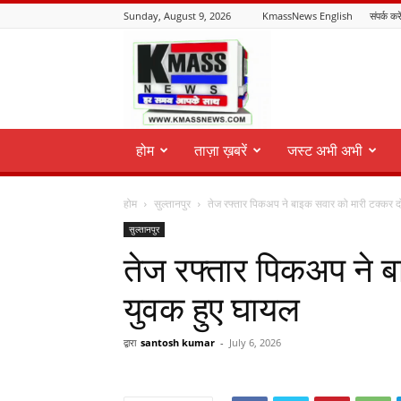
Sunday, August 9, 2026
KmassNews English
संपर्क करे
KmassNews
होम
ताज़ा ख़बरें
जस्ट अभी अभी
होम
सुल्तानपुर
तेज रफ्तार पिकअप ने बाइक सवार को मारी टक्कर दो
सुल्तानपुर
तेज रफ्तार पिकअप ने 
युवक हुए घायल
द्वारा
santosh kumar
-
July 6, 2026