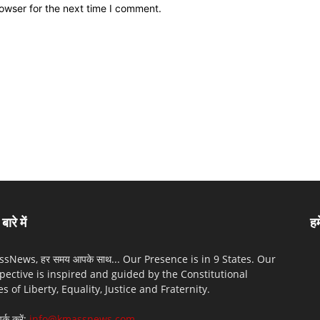
owser for the next time I comment.
बारे में
हम
sNews, हर समय आपके साथ... Our Presence is in 9 States. Our
pective is inspired and guided by the Constitutional
es of Liberty, Equality, Justice and Fraternity.
पर्क करें:
info@kmassnews.com