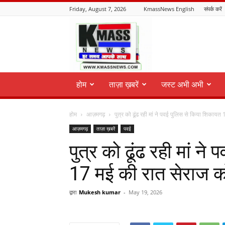
Friday, August 7, 2026
KmassNews English
संपर्क करें
KmassNews
होम
ताज़ा ख़बरें
जस्ट अभी अभी
होम
आज़मगढ़
पुत्र को ढूंढ रही मां ने पवई पुलिस से किया शिकायत 
आज़मगढ़
ताज़ा ख़बरें
पवई
पुत्र को ढूंढ रही मां न
17 मई की रात सेराज को
द्वारा
Mukesh kumar
-
May 19, 2026