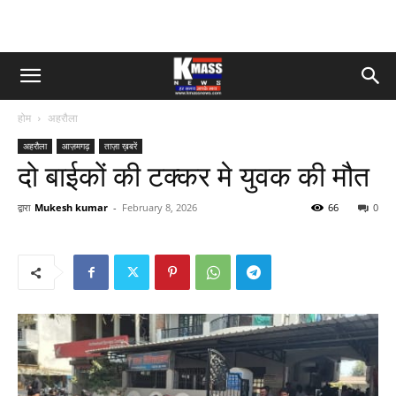
होम
अहरौला
अहरौला
आज़मगढ़
ताज़ा ख़बरें
दो बाईकों की टक्कर मे‌‌‍ युवक की मौत
द्वारा
Mukesh kumar
-
February 8, 2026
66
0