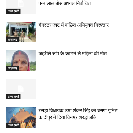
पन्नालाल बोस अध्यक्ष निर्वाचित
ताज़ा ख़बरें
गैंगस्टर एक्ट में वांछित अभियुक्त गिरफ्तार
आज़मगढ़
जहरीले सांप के काटने से महिला की मौत
आज़मगढ़
ताज़ा ख़बरें
रसड़ा विधायक उमा शंकर सिंह को बसपा यूनिट
कादीपुर ने दिया विनम्र श्रद्धांजलि
ताज़ा ख़बरें