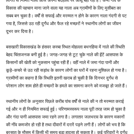
लागत से निर्मित नाला आज अपनी बदहाली पर आंसू बहा रहा है। कभी गांव के
विकास की पहचान माना जाने वाला यह नाला अब ग्रामीणों के लिए मुसीबत का
सबब बन चुका है। वर्षों से सफाई और मरम्मत न होने के कारण नाला गंदगी से पट
गया है, जिससे उठ रही दुर्गंध और फैल रहे मच्छरों ने स्थानीय लोगों का जीवन
दूभर कर दिया है।
बसखारी विकासखंड के हंसवर कस्बा स्थित मोहल्ला बभनहिया में नाले की स्थिति
बेहद चिंताजनक बनी हुई है। जगह-जगह से टूट चुके नाले की ईंटें आसपास के
किसानों की खेती को नुकसान पहुंचा रही हैं। वहीं नाले में जमा गंदा पानी और
कूड़े-कचरे से उठ रही सड़ांध के कारण लोगों का घरों में रहना मुश्किल हो गया है।
ग्रामीणों का कहना है कि स्थिति इतनी खराब हो चुकी है कि दिनभर दुर्गंध से
परेशान लोग शाम होते ही मच्छरों के हमले का सामना करने को मजबूर हो जाते हैं।
स्थानीय लोगों के अनुसार पिछले करीब पांच वर्षों से नाले की न तो मरम्मत कराई
गई और न ही नियमित सफाई हुई। परिणामस्वरूप नाला पूरी तरह जाम हो चुका है
और गंदा पानी आसपास जमा रहने लगा है। लगातार जलभराव के कारण मकानों
की नींव कमजोर हो रही है तथा दीवारों में दरारें पड़ने लगी हैं। लोगों को भय है कि
बरसात के मौसम में किसी भी समय बड़ा हादसा हो सकता है। कई परिवारों ने दुर्गंध