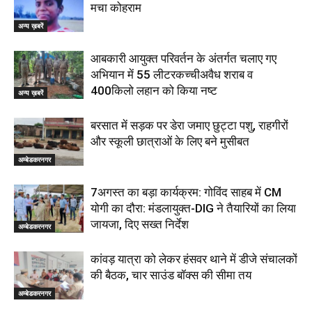
मचा कोहराम
अन्य ख़बरें
आबकारी आयुक्त परिवर्तन के अंतर्गत चलाए गए
अभियान में 55 लीटरकच्चीअवैध शराब व
400किलो लहान को किया नष्ट
अन्य ख़बरें
बरसात में सड़क पर डेरा जमाए छुट्टा पशु, राहगीरों
और स्कूली छात्राओं के लिए बने मुसीबत
अम्बेडकरनगर
7अगस्त का बड़ा कार्यक्रम: गोविंद साहब में CM
योगी का दौरा: मंडलायुक्त-DIG ने तैयारियों का लिया
जायजा, दिए सख्त निर्देश
अम्बेडकरनगर
कांवड़ यात्रा को लेकर हंसवर थाने में डीजे संचालकों
की बैठक, चार साउंड बॉक्स की सीमा तय
अम्बेडकरनगर