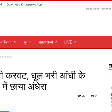
रें
Download Kmassnews App
Head Advertisement
मनोरंजन
चुनाव
शहर/राज्य
LIVE
 बाद झमाझम...
E
 ली करवट, धूल भरी आंधी के
ें छाया अंधेरा
29
0