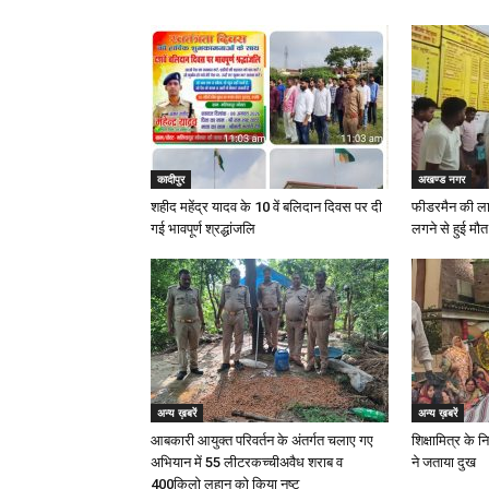
कादीपुर
अखण्ड नगर
शहीद महेंद्र यादव के 10 वें बलिदान दिवस पर दी
फीडरमैन की ला
गई भावपूर्ण श्रद्धांजलि
लगने से हुई मौत
अन्य ख़बरें
अन्य ख़बरें
आबकारी आयुक्त परिवर्तन के अंतर्गत चलाए गए
शिक्षामित्र के 
अभियान में 55 लीटरकच्चीअवैध शराब व
ने जताया दुख
400किलो लहान को किया नष्ट