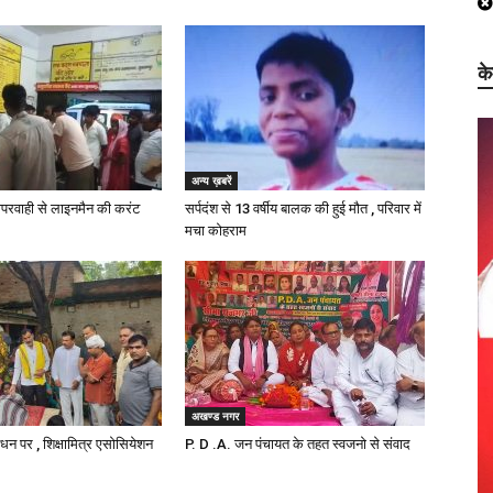
क
अन्य ख़बरें
परवाही से लाइनमैन की करंट
सर्पदंश से 13 वर्षीय बालक की हुई मौत , परिवार में
मचा कोहराम
अखण्ड नगर
निधन पर , शिक्षामित्र एसोसियेशन
P. D .A. जन पंचायत के तहत स्वजनो से संवाद