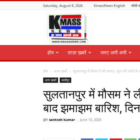
Saturday, August 8, 2026
KmassNews English
संपर्क क
KmassNews
होम
ताज़ा ख़बरें
जस्ट अभी अभी
होम
अन्य ख़बरें
सुलतानपुर में मौसम ने ली करवट, धूल भरी आंधी के
अन्य ख़बरें
कादीपुर
सुलतानपुर में मौसम ने
बाद झमाझम बारिश, दिन म
द्वारा
santosh kumar
-
June 13, 2026