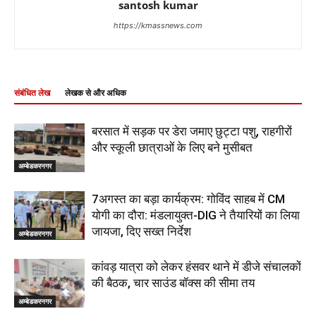
santosh kumar
https://kmassnews.com
संबंधित लेख
लेखक से और अधिक
बरसात में सड़क पर डेरा जमाए छुट्टा पशु, राहगीरों
और स्कूली छात्राओं के लिए बने मुसीबत
अम्बेडकरनगर
7अगस्त का बड़ा कार्यक्रम: गोविंद साहब में CM
योगी का दौरा: मंडलायुक्त-DIG ने तैयारियों का लिया
जायजा, दिए सख्त निर्देश
अम्बेडकरनगर
कांवड़ यात्रा को लेकर हंसवर थाने में डीजे संचालकों
की बैठक, चार साउंड बॉक्स की सीमा तय
अम्बेडकरनगर