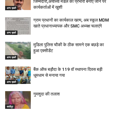
जिम्मेदारी,अयोध्या मंडल का प्रभारी बनाए जाने पर
कार्यकर्ताओं में खुशी
अन्य ख़बरें
ग्राम प्रधानों का कार्यकाल खत्म, अब स्कूल MDM
खाते प्रधानाध्यापक और SMC अध्यक्ष चलाएंगे
अन्य ख़बरें
मुडिला पुलिस चौकी के ठीक सामने एक बछड़े का
हुआ एक्सीडेंट
अन्य ख़बरें
बैंक ऑफ बड़ौदा के 119 वॉ स्थापना दिवस बड़ी
धूमधाम से मनाया गया
अन्य ख़बरें
गुमशुदा की तलाश
कादीपुर