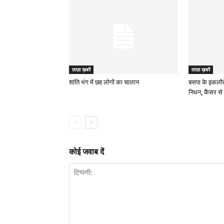
ताज़ा ख़बरें
ताज़ा ख़बरें
शांति भंग में छह लोगों का चालान
बसपा के इकलौत
निधन, कैंसर से 
कोई जवाब दें