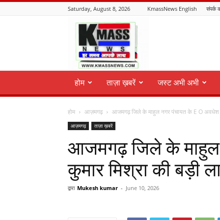
Saturday, August 8, 2026
KmassNews English
संपर्क क
KmassNews
होम
ताज़ा ख़बरें
जस्ट अभी अभी
होम
आज़मगढ़
आजमगढ़ जिले के माहुल नगर पंचायत के E O अवधेश क
आज़मगढ़
ताज़ा ख़बरें
आजमगढ़ जिले के माहु
कुमार मिश्रा की बड़ी
द्वारा
Mukesh kumar
-
June 10, 2026