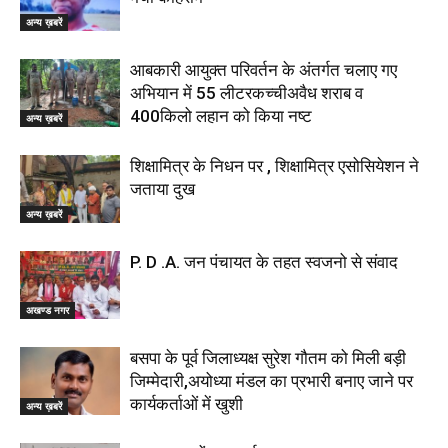
अन्य ख़बरें
आबकारी आयुक्त परिवर्तन के अंतर्गत चलाए गए
अभियान में 55 लीटरकच्चीअवैध शराब व
400किलो लहान को किया नष्ट
अन्य ख़बरें
शिक्षामित्र के निधन पर , शिक्षामित्र एसोसियेशन ने
जताया दुख
अन्य ख़बरें
P. D .A. जन पंचायत के तहत स्वजनो से संवाद
अखण्ड नगर
बसपा के पूर्व जिलाध्यक्ष सुरेश गौतम को मिली बड़ी
जिम्मेदारी,अयोध्या मंडल का प्रभारी बनाए जाने पर
कार्यकर्ताओं में खुशी
अन्य ख़बरें