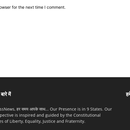
owser for the next time I comment.
बारे में
हम
sNews, हर समय आपके साथ... Our Presence is in 9 States. Our
pective is inspired and guided by the Constitutional
es of Liberty, Equality, Justice and Fraternity.