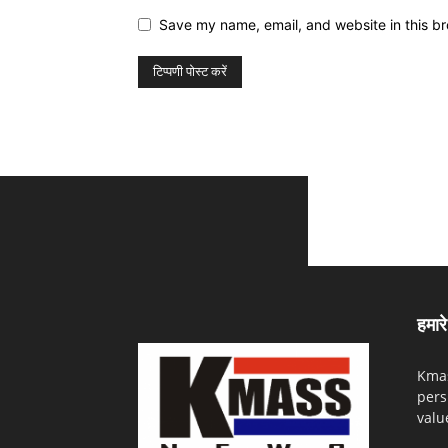
Save my name, email, and website in this br
हमारे 
Kmas
pers
valu