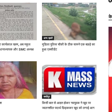
क
अन्य ख़बरें
का कार्यकाल खत्म, अब स्कूल
मुडिला पुलिस चौकी के ठीक सामने एक बछड़े का
धानाध्यापक और SMC अध्यक्ष
हुआ एक्सीडेंट
कादीपुर
ाश
किसी बात से आहत होकर नवयुवक ने खुद पर
ज्वलनशील पदार्थ छिड़ककर खुद को लगाई आग