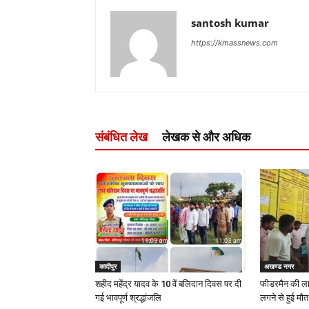
santosh kumar
https://kmassnews.com
संबंधित लेख
लेखक से और अधिक
कादीपुर
अखण्ड नगर
शहीद महेंद्र यादव के 10 वें बलिदान दिवस पर दी
फीडरमैन की ला
गई भावपूर्ण श्रद्धांजलि
लगने से हुई मौत