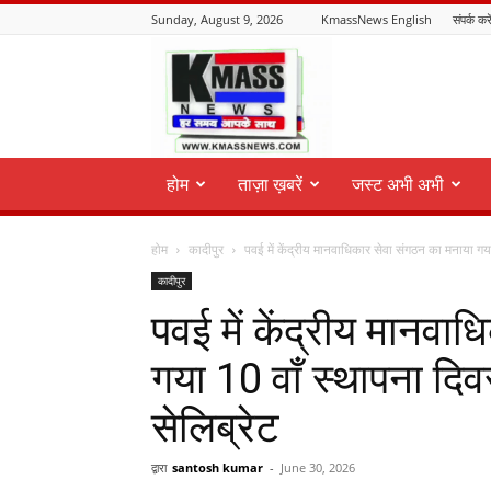
Sunday, August 9, 2026
KmassNews English
संपर्क करे
KmassNews
होम
ताज़ा ख़बरें
जस्ट अभी अभी
होम
कादीपुर
पवई में केंद्रीय मानवाधिकार सेवा संगठन का मनाया गया
कादीपुर
पवई में केंद्रीय मानवा
गया 10 वाँ स्थापना द
सेलिब्रेट
द्वारा
santosh kumar
-
June 30, 2026