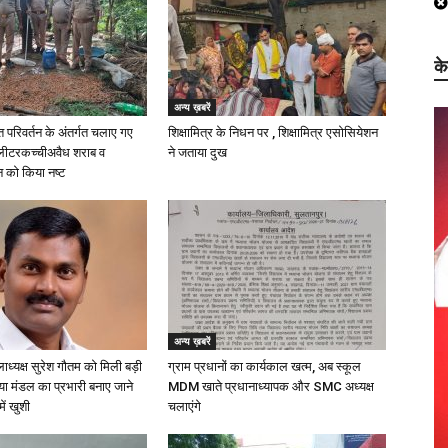
क
अन्य ख़बरें
परिवर्तन के अंतर्गत चलाए गए
शिक्षामित्र के निधन पर , शिक्षामित्र एसोसियेशन
 लीटरकच्चीअवैध शराब व
ने जताया दुख
को किया नष्ट
अन्य ख़बरें
लाध्यक्ष सुरेश गौतम को मिली बड़ी
ग्राम प्रधानों का कार्यकाल खत्म, अब स्कूल
्या मंडल का प्रभारी बनाए जाने
MDM खाते प्रधानाध्यापक और SMC अध्यक्ष
में खुशी
चलाएंगे