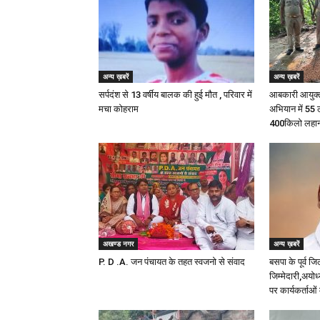
अन्य ख़बरें
अन्य ख़बरें
सर्पदंश से 13 वर्षीय बालक की हुई मौत , परिवार में
आबकारी आयुक्त 
मचा कोहराम
अभियान में 55
400किलो लहान 
अखण्ड नगर
अन्य ख़बरें
P. D .A. जन पंचायत के तहत स्वजनो से संवाद
बसपा के पूर्व जि
जिम्मेदारी,अयोध
पर कार्यकर्ताओं 