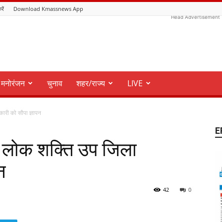
रें
Download Kmassnews App
Head Advertisement
मनोरंजन
चुनाव
शहर/राज्य
LIVE
री को सौपा ज्ञापन
E
 लोक शक्ति उप जिला
न
42
0