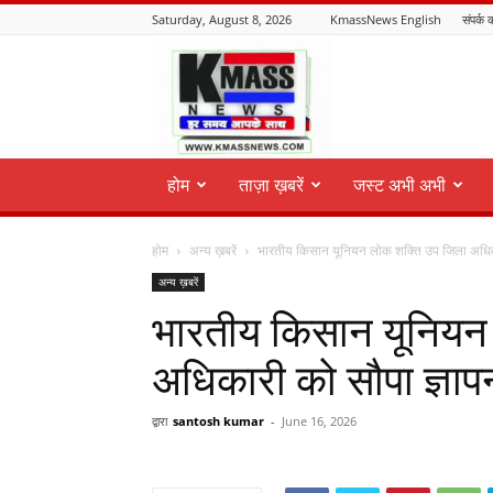
Saturday, August 8, 2026
KmassNews English
संपर्क क
KmassNews
होम
ताज़ा ख़बरें
जस्ट अभी अभी
होम
अन्य ख़बरें
भारतीय किसान यूनियन लोक शक्ति उप जिला अधिका
अन्य ख़बरें
भारतीय किसान यूनियन
अधिकारी को सौपा ज्ञाप
द्वारा
santosh kumar
-
June 16, 2026