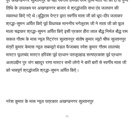
पुर अखण्डनगर सुल्तानपुर के यहाँ स्वर्गीय उनकी परम पूज्य माता जी की 6 वीं पुण्य
तिथि के उपलक्ष्य पर अखण्डनगर बाजार मे श्रद्धांजलि सभा एंव जलपान की
व्यवस्था किऐ गऐ थे।बुद्धिराम पेन्टर द्वारा स्वर्गीय माता जी को धूप-दीप जलाकर
श्रद्धा-सुमन अर्पित किऐ पूर्व विधायक माननीय भगेलूराम जी ने माता जी को फूल
माला चढ़ाकर श्रद्धा-सुमन अर्पित किऐ इसी प्रकार हीरा लाल बौद्ध निर्मल बौद्ध राम
सकल गौतम के मास न्यूज स्ट्रिंगर सुल्तानपुर संतोष कुमार व्यूरो चीफ सुल्तानपुर
मंत्री कुमार केमास न्यूज सबव्यूरो मंडल फैजाबाद रमेश कुमार गौतम लालचंद
मास्टर फूलचंद मास्टर हरिवंश पूर्व प्रधान पतजूपहाड सत्यप्रकाश पूर्व प्रधान
अलाउद्दीन पुर जंग बहादुर राणा मास्टर सभी लोगो ने बारी बारी से स्वर्गीय माता जी
को भावपूर्ण श्रद्धांजलि श्रद्धा-सुमन अर्पित किऐ।
नरेश कुमार के मास न्यूज पत्रकार अखण्डनगर सुल्तानपुर
In